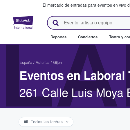
El mercado de entradas para eventos en vivo 
StubHub: compra y venta de en
LA
Deportes
Conciertos
Teatro y c
España
/
Asturias
/
Gijon
Eventos en Laboral 
261 Calle Luis Moya 
Todas las fechas