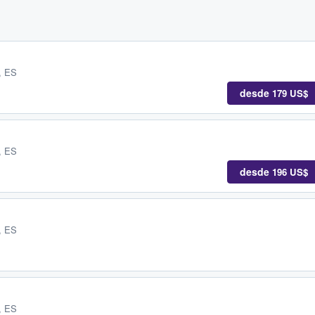
s, ES
desde
179 US$
s, ES
desde
196 US$
s, ES
s, ES