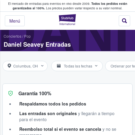
El mercado de entradas para eventos en vivo desde 2009.
Todos los pedidos están
 y venta de entradas entre fans
DANI
garantizados al 100%.
Los precios pueden variar respecto a su valor nominal.
StubHub: compra y
Menú
Conciertos
/
Pop
Daniel Seavey Entradas
Columbus, OH
Todas las fechas
Ordenar por f
Garantía 100%
Respaldamos todos los pedidos
Las entradas son originales
y llegarán a tiempo
para el evento
Reembolso total si el evento se cancela
y no se