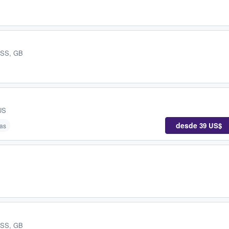
 ESS, GB
US
desde
39 US$
as
 ESS, GB