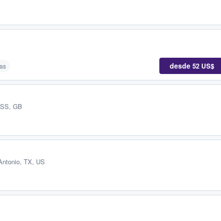
desde
52 US$
as
 ESS, GB
Antonio, TX, US