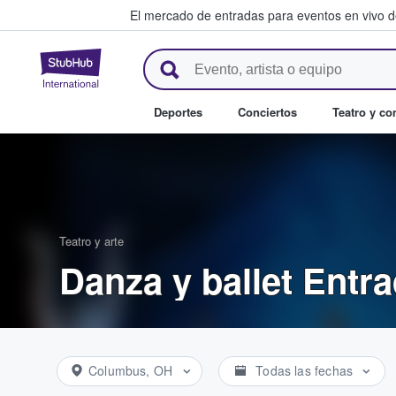
El mercado de entradas para eventos en vivo 
StubHub: compra y venta de en
Deportes
Conciertos
Teatro y c
Teatro y arte
Danza y ballet Entr
Columbus, OH
Todas las fechas