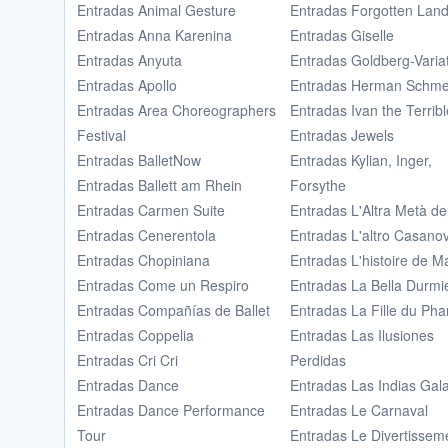
Entradas Animal Gesture
Entradas Forgotten Lan
Entradas Anna Karenina
Entradas Giselle
Entradas Anyuta
Entradas Goldberg-Varia
Entradas Apollo
Entradas Herman Schm
Entradas Area Choreographers
Entradas Ivan the Terribl
Festival
Entradas Jewels
Entradas BalletNow
Entradas Kylian, Inger,
Entradas Ballett am Rhein
Forsythe
Entradas Carmen Suite
Entradas L'Altra Metà de
Entradas Cenerentola
Entradas L'altro Casano
Entradas Chopiniana
Entradas L'histoire de 
Entradas Come un Respiro
Entradas La Bella Durmi
Entradas Compañías de Ballet
Entradas La Fille du Ph
Entradas Coppelia
Entradas Las Ilusiones
Entradas Cri Cri
Perdidas
Entradas Dance
Entradas Las Indias Gal
Entradas Dance Performance
Entradas Le Carnaval
Tour
Entradas Le Divertissem