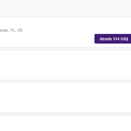
lando, FL, US
desde
314 US$