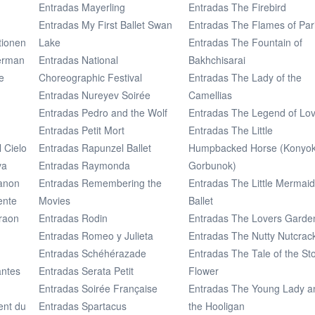
d
Entradas Mayerling
Entradas The Firebird
Entradas My First Ballet Swan
Entradas The Flames of Par
tionen
Lake
Entradas The Fountain of
erman
Entradas National
Bakhchisarai
e
Choreographic Festival
Entradas The Lady of the
Entradas Nureyev Soirée
Camellias
Entradas Pedro and the Wolf
Entradas The Legend of Lo
Entradas Petit Mort
Entradas The Little
l Cielo
Entradas Rapunzel Ballet
Humpbacked Horse (Konyok
va
Entradas Raymonda
Gorbunok)
Manon
Entradas Remembering the
Entradas The Little Mermaid
ente
Movies
Ballet
araon
Entradas Rodin
Entradas The Lovers Garde
Entradas Romeo y Julieta
Entradas The Nutty Nutcrac
Entradas Schéhérazade
Entradas The Tale of the St
antes
Entradas Serata Petit
Flower
Entradas Soirée Française
Entradas The Young Lady a
ent du
Entradas Spartacus
the Hooligan