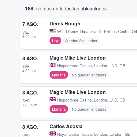
188
eventos en todas las ubicaciones
Derek Hough
7 AGO.
Walt Disney Theater at Dr Phillips Center
,
Or
VIE.
8:00 p. m.
Hoy
Quedan 3 entradas
Magic Mike Live London
8 AGO.
Hippodrome Casino
,
London, LND, GB
SÁB.
4:00 p. m.
Mañana
No quedan entradas
Magic Mike Live London
8 AGO.
Hippodrome Casino
,
London, LND, GB
SÁB.
7:00 p. m.
Mañana
No quedan entradas
Carlos Acosta
8 AGO.
Royal Opera House
,
London, London, GB
SÁB.