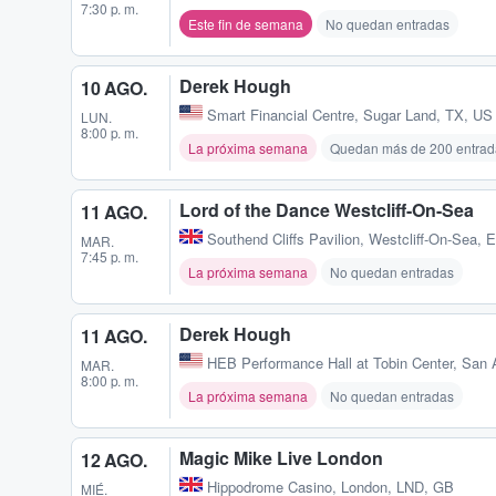
7:30 p. m.
Este fin de semana
No quedan entradas
Derek Hough
10 AGO.
Smart Financial Centre
,
Sugar Land, TX, US
LUN.
8:00 p. m.
La próxima semana
Quedan más de 200 entrad
Lord of the Dance Westcliff-On-Sea
11 AGO.
Southend Cliffs Pavilion
,
Westcliff-On-Sea,
MAR.
7:45 p. m.
La próxima semana
No quedan entradas
Derek Hough
11 AGO.
HEB Performance Hall at Tobin Center
,
San 
MAR.
8:00 p. m.
La próxima semana
No quedan entradas
Magic Mike Live London
12 AGO.
Hippodrome Casino
,
London, LND, GB
MIÉ.