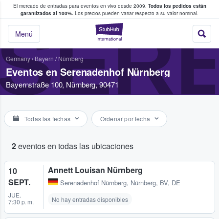
El mercado de entradas para eventos en vivo desde 2009.
Todos los pedidos están
 y venta de entradas entre fans
garantizados al 100%.
Los precios pueden variar respecto a su valor nominal.
SER
StubHub: compra y
Menú
Germany
/
Bayern
/
Nürnberg
Eventos en Serenadenhof Nürnberg
Bayernstraße 100, Nürnberg, 90471
Todas las fechas
Ordenar por fecha
2
eventos en todas las ubicaciones
Annett Louisan Nürnberg
10
SEPT.
Serenadenhof Nürnberg
,
Nürnberg, BV, DE
JUE.
No hay entradas disponibles
7:30 p. m.