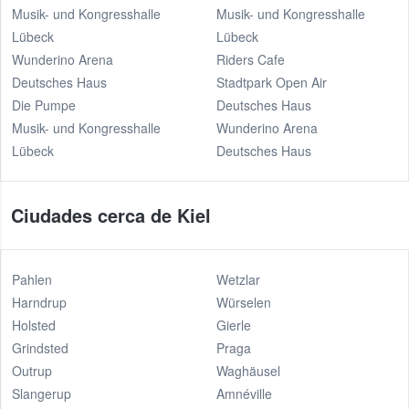
Musik- und Kongresshalle
Musik- und Kongresshalle
Lübeck
Lübeck
Wunderino Arena
Riders Cafe
Deutsches Haus
Stadtpark Open Air
Die Pumpe
Deutsches Haus
Musik- und Kongresshalle
Wunderino Arena
Lübeck
Deutsches Haus
Ciudades cerca de Kiel
Pahlen
Wetzlar
Harndrup
Würselen
Holsted
Gierle
Grindsted
Praga
Outrup
Waghäusel
Slangerup
Amnéville