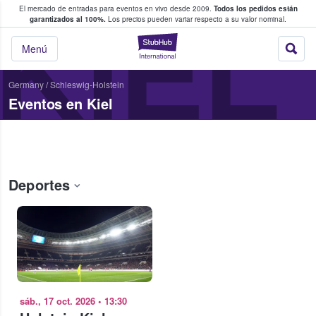
El mercado de entradas para eventos en vivo desde 2009.
Todos los pedidos están
 y venta de entradas entre fans
KIEL
garantizados al 100%.
Los precios pueden variar respecto a su valor nominal.
StubHub: compra y
Menú
Germany
/
Schleswig-Holstein
Eventos en Kiel
Deportes
sáb., 17 oct. 2026
•
13:30