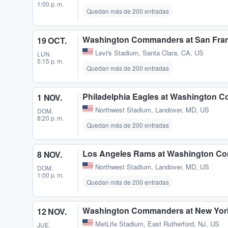
1:00 p. m.
Quedan más de 200 entradas
Washington Commanders at San Fran
19 OCT.
Levi's Stadium
,
Santa Clara, CA, US
LUN.
5:15 p. m.
Quedan más de 200 entradas
Philadelphia Eagles at Washington
1 NOV.
Northwest Stadium
,
Landover, MD, US
DOM.
8:20 p. m.
Quedan más de 200 entradas
Los Angeles Rams at Washington C
8 NOV.
Northwest Stadium
,
Landover, MD, US
DOM.
1:00 p. m.
Quedan más de 200 entradas
Washington Commanders at New York
12 NOV.
MetLife Stadium
,
East Rutherford, NJ, US
JUE.