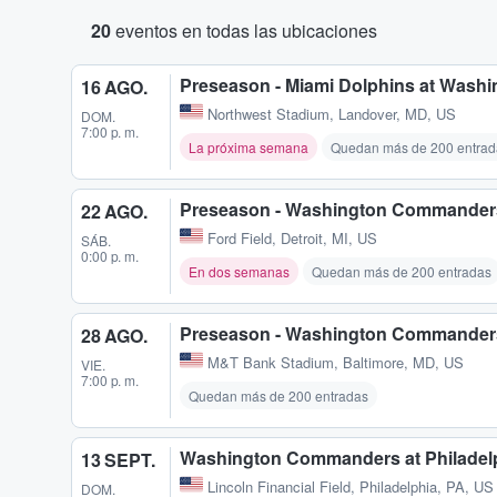
20
eventos en todas las ubicaciones
Preseason - Miami Dolphins at Was
16 AGO.
Northwest Stadium
,
Landover, MD, US
DOM.
7:00 p. m.
La próxima semana
Quedan más de 200 entrad
Preseason - Washington Commanders 
22 AGO.
Ford Field
,
Detroit, MI, US
SÁB.
0:00 p. m.
En dos semanas
Quedan más de 200 entradas
Preseason - Washington Commanders
28 AGO.
M&T Bank Stadium
,
Baltimore, MD, US
VIE.
7:00 p. m.
Quedan más de 200 entradas
Washington Commanders at Philadel
13 SEPT.
Lincoln Financial Field
,
Philadelphia, PA, US
DOM.