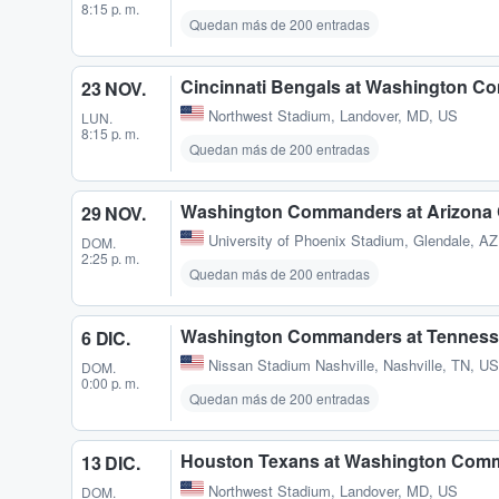
8:15 p. m.
Quedan más de 200 entradas
Cincinnati Bengals at Washington 
23 NOV.
Northwest Stadium
,
Landover, MD, US
LUN.
8:15 p. m.
Quedan más de 200 entradas
Washington Commanders at Arizona 
29 NOV.
University of Phoenix Stadium
,
Glendale, AZ
DOM.
2:25 p. m.
Quedan más de 200 entradas
Washington Commanders at Tennesse
6 DIC.
Nissan Stadium Nashville
,
Nashville, TN, US
DOM.
0:00 p. m.
Quedan más de 200 entradas
Houston Texans at Washington Com
13 DIC.
Northwest Stadium
,
Landover, MD, US
DOM.