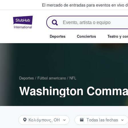
El mercado de entradas para eventos en vivo 
StubHub: compra y venta de en
Deportes
Conciertos
Teatro y c
Deportes
/
Fútbol americano
/
NFL
Washington Comman
Κολόμπους, OH
Todas las fechas