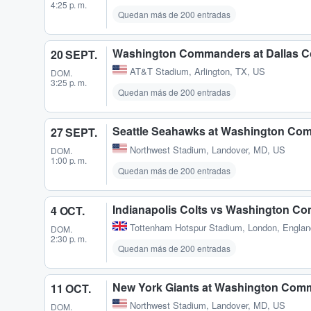
4:25 p. m.
Quedan más de 200 entradas
Washington Commanders at Dallas 
20 SEPT.
AT&T Stadium
,
Arlington, TX, US
DOM.
3:25 p. m.
Quedan más de 200 entradas
Seattle Seahawks at Washington Co
27 SEPT.
Northwest Stadium
,
Landover, MD, US
DOM.
1:00 p. m.
Quedan más de 200 entradas
Indianapolis Colts vs Washington C
4 OCT.
Tottenham Hotspur Stadium
,
London, Engla
DOM.
2:30 p. m.
Quedan más de 200 entradas
New York Giants at Washington Com
11 OCT.
Northwest Stadium
,
Landover, MD, US
DOM.