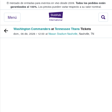
El mercado de entradas para eventos en vivo desde 2009.
Todos los pedidos están
 y venta de entradas entre fans
garantizados al 100%.
Los precios pueden variar respecto a su valor nominal.
StubHub: compra y
Menú
Washington Commanders
at
Tennessee Titans
Tickets
dom., 06 dic. 2026
•
12:00
at
Nissan Stadium Nashville
,
Nashville
,
TN