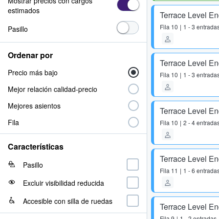
Mostrar precios con cargos
estimados
Terrace Level E
Fila
10
1 - 3 entrada
Pasillo
Ordenar por
Terrace Level E
Precio más bajo
Fila
10
1 - 3 entrada
Mejor relación calidad-precio
Mejores asientos
Terrace Level E
Fila
Fila
10
2 - 4 entrada
Características
Terrace Level E
Pasillo
Fila
11
1 - 6 entrada
Excluir visibilidad reducida
Accesible con silla de ruedas
Terrace Level E
Fila
9
1 - 2 entradas