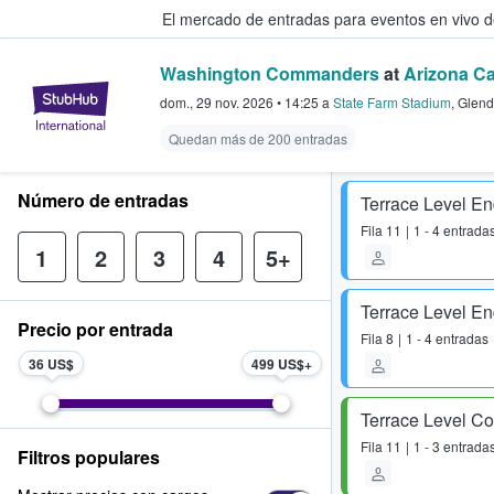
El mercado de entradas para eventos en vivo 
Washington Commanders
at
Arizona Ca
StubHub: compra y venta de entr
dom., 29 nov. 2026
•
14:25
a
State Farm Stadium
,
Glend
Quedan más de 200 entradas
Número de entradas
Terrace Level E
Fila
11
1 - 4 entrada
1
2
3
4
5+
Terrace Level E
Precio por entrada
Fila
8
1 - 4 entradas
36 US$
499 US$
Terrace Level Co
Fila
11
1 - 3 entrada
Filtros populares