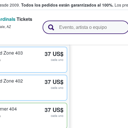
desde 2009.
Todos los pedidos están garantizados al 100%.
Los pre
rdinals
Tickets
adas entre fans
ale
,
AZ
nd Zone 403
37 US$
s
cada uno
nd Zone 402
37 US$
cada uno
rner 404
37 US$
s
cada uno