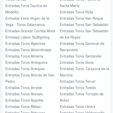
Entradas Feria Taurina de
Santa María
Medellín
Entradas Toros Ricla
Entradas Feria Virgen de la
Entradas Toros San Roque
Vega - Toros Salamanca
Entradas Toros San Sebastián
Entradas Grande Corrida Mixta
Entradas Toros San Sebastián
Entradas Lisbon Bullfighting
de los Reyes
Entradas Toros Algeciras
Entradas Toros Sanlúcar de
Entradas Toros Almendralejo
Barrameda
Entradas Toros Almería
Entradas Toros Santander
Entradas Toros Antequera
Entradas Toros Soria
Entradas Toros Aranjuez
Entradas Toros Tarazona de la
Entradas Toros Arenas de San
Mancha
Pedro
Entradas Toros Teruel
Entradas Toros Arnedo
Entradas Toros Toledo
Entradas Toros Arévalo
Entradas Toros Torrejón de
Entradas Toros Azpeitia
Ardoz
Entradas Toros Bilbao
Entradas Toros Utrera
Entradas Toros Brihuega
Entradas Toros Valdemorillo