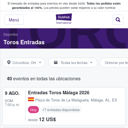
El mercado de entradas para eventos en vivo desde 2009.
Todos los pedidos están
 y venta de entradas entre fans
TOR
garantizados al 100%.
Los precios pueden variar respecto a su valor nominal.
StubHub: compra y
Menú
Deportes
Toros Entradas
Columbus, OH
Todas las fechas
Ordenar por f
40
eventos en todas las ubicaciones
Entradas Toros Málaga 2026
9 AGO.
Plaza de Toros de La Malagueta
,
Málaga, AL, ES
DOM.
7:00 p. m.
Hoy
17 entradas disponibles
12 US$
desde