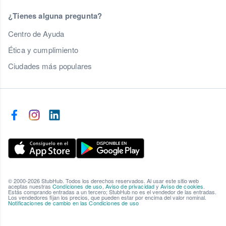
¿Tienes alguna pregunta?
Centro de Ayuda
Ética y cumplimiento
Ciudades más populares
© 2000-2026 StubHub. Todos los derechos reservados. Al usar este sitio web
aceptas nuestras
Condiciones de uso
,
Aviso de privacidad
y
Aviso de cookies
.
Estás comprando entradas a un tercero; StubHub no es el vendedor de las entradas.
Los vendedores fijan los precios, que pueden estar por encima del valor nominal.
Notificaciones de cambio en las Condiciones de uso