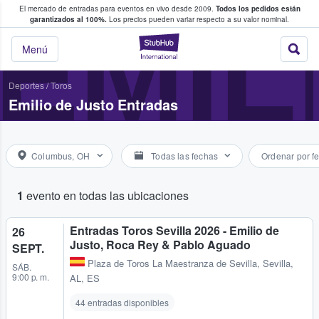
El mercado de entradas para eventos en vivo desde 2009.
Todos los pedidos están
 y venta de entradas entre fans
EMIL
garantizados al 100%.
Los precios pueden variar respecto a su valor nominal.
StubHub: compra y
Menú
Deportes
/
Toros
Emilio de Justo Entradas
Columbus, OH
Todas las fechas
Ordenar por f
1
evento en todas las ubicaciones
Entradas Toros Sevilla 2026 - Emilio de
26
Justo, Roca Rey & Pablo Aguado
SEPT.
Plaza de Toros La Maestranza de Sevilla
,
Sevilla,
SÁB.
9:00 p. m.
AL, ES
44 entradas disponibles