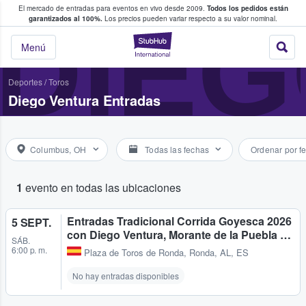
El mercado de entradas para eventos en vivo desde 2009.
Todos los pedidos están
 y venta de entradas entre fans
DIE
garantizados al 100%.
Los precios pueden variar respecto a su valor nominal.
StubHub: compra y
Menú
Deportes
/
Toros
Diego Ventura Entradas
Columbus, OH
Todas las fechas
Ordenar por f
1
evento en todas las ubicaciones
Entradas Tradicional Corrida Goyesca 2026
5 SEPT.
con Diego Ventura, Morante de la Puebla …
SÁB.
6:00 p. m.
Plaza de Toros de Ronda
,
Ronda, AL, ES
No hay entradas disponibles