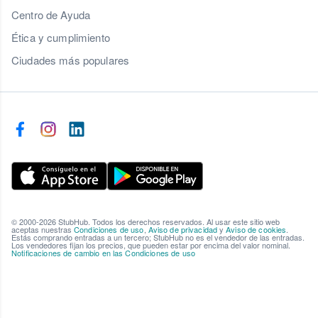
Centro de Ayuda
Ética y cumplimiento
Ciudades más populares
© 2000-2026 StubHub. Todos los derechos reservados. Al usar este sitio web
aceptas nuestras
Condiciones de uso
,
Aviso de privacidad
y
Aviso de cookies
.
Estás comprando entradas a un tercero; StubHub no es el vendedor de las entradas.
Los vendedores fijan los precios, que pueden estar por encima del valor nominal.
Notificaciones de cambio en las Condiciones de uso