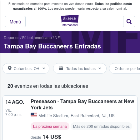
El mercado de entradas para eventos en vivo desde 2009.
Todos los pedidos están
 y venta de entradas entre fans
TAM
garantizados al 100%.
Los precios pueden variar respecto a su valor nominal.
StubHub: compra y
Menú
Deportes
/
Fútbol americano
/
NFL
Tampa Bay Buccaneers Entradas
Columbus, OH
Todas las fechas
Ordenar por f
20
eventos en todas las ubicaciones
Preseason - Tampa Bay Buccaneers at New
14 AGO.
York Jets
VIE.
7:00 p. m.
MetLife Stadium
,
East Rutherford, NJ, US
La próxima semana
Más de 200 entradas disponibles
14 US$
desde