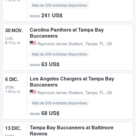
Más de 200 entradas disponibles
241 US$
desde
Carolina Panthers at Tampa Bay
30 NOV.
Buccaneers
LUN.
8:15 p. m.
Raymond James Stadium
,
Tampa, FL, US
Más de 200 entradas disponibles
63 US$
desde
Los Angeles Chargers at Tampa Bay
6 DIC.
Buccaneers
DOM.
1:00 p. m.
Raymond James Stadium
,
Tampa, FL, US
Más de 200 entradas disponibles
68 US$
desde
Tampa Bay Buccaneers at Baltimore
13 DIC.
Ravens
DOM.