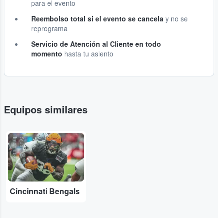
para el evento
Reembolso total si el evento se cancela
y no se
reprograma
Servicio de Atención al Cliente en todo
momento
hasta tu asiento
Equipos similares
l
S
t
u
b
H
u
b
I
n
t
e
r
n
a
t
io
n
a
Cincinnati Bengals