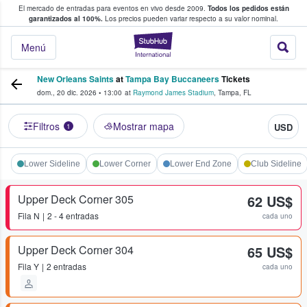
El mercado de entradas para eventos en vivo desde 2009.
Todos los pedidos están
 y venta de entradas entre fans
garantizados al 100%.
Los precios pueden variar respecto a su valor nominal.
StubHub: compra y
Menú
New Orleans Saints
at
Tampa Bay Buccaneers
Tickets
dom., 20 dic. 2026
•
13:00
at
Raymond James Stadium
,
Tampa
,
FL
Filtros
Mostrar mapa
USD
1
Lower Sideline
Lower Corner
Lower End Zone
Club Sideline
Upper Deck Corner 305
62 US$
Fila
N
2 - 4 entradas
cada uno
Upper Deck Corner 304
65 US$
Fila
Y
2 entradas
cada uno