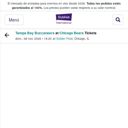
El mercado de entradas para eventos en vivo desde 2009.
Todos los pedidos están
 y venta de entradas entre fans
garantizados al 100%.
Los precios pueden variar respecto a su valor nominal.
StubHub: compra y
Menú
Tampa Bay Buccaneers
at
Chicago Bears
Tickets
dom., 08 nov. 2026
•
19:20
at
Soldier Field
,
Chicago
,
IL