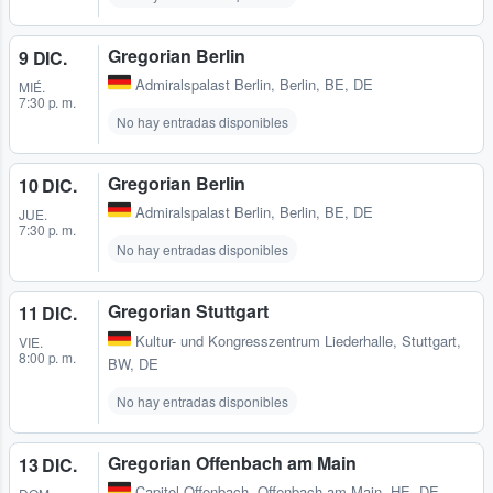
Gregorian Berlin
9 DIC.
Admiralspalast Berlin
,
Berlin, BE, DE
MIÉ.
7:30 p. m.
No hay entradas disponibles
Gregorian Berlin
10 DIC.
Admiralspalast Berlin
,
Berlin, BE, DE
JUE.
7:30 p. m.
No hay entradas disponibles
Gregorian Stuttgart
11 DIC.
Kultur- und Kongresszentrum Liederhalle
,
Stuttgart,
VIE.
8:00 p. m.
BW, DE
No hay entradas disponibles
Gregorian Offenbach am Main
13 DIC.
Capitol Offenbach
,
Offenbach am Main, HE, DE