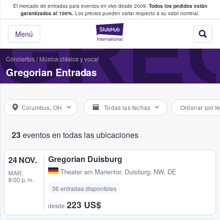
El mercado de entradas para eventos en vivo desde 2009.
Todos los pedidos están
 y venta de entradas entre fans
GRE
garantizados al 100%.
Los precios pueden variar respecto a su valor nominal.
StubHub: compra y
Menú
Conciertos
/
Música clásica y vocal
Gregorian Entradas
Columbus, OH
Todas las fechas
Ordenar por f
23
eventos en todas las ubicaciones
Gregorian Duisburg
24 NOV.
Theater am Marientor
,
Duisburg, NW, DE
MAR.
8:00 p. m.
36 entradas disponibles
223 US$
desde