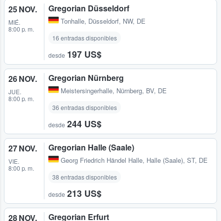
Gregorian Düsseldorf
25 NOV.
Tonhalle
,
Düsseldorf, NW, DE
MIÉ.
8:00 p. m.
16 entradas disponibles
197 US$
desde
Gregorian Nürnberg
26 NOV.
Meistersingerhalle
,
Nürnberg, BV, DE
JUE.
8:00 p. m.
36 entradas disponibles
244 US$
desde
Gregorian Halle (Saale)
27 NOV.
Georg Friedrich Händel Halle
,
Halle (Saale), ST, DE
VIE.
8:00 p. m.
38 entradas disponibles
213 US$
desde
Gregorian Erfurt
28 NOV.