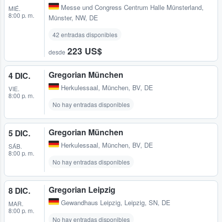
Messe und Congress Centrum Halle Münsterland
,
MIÉ.
8:00 p. m.
Münster, NW, DE
42 entradas disponibles
223 US$
desde
Gregorian München
4 DIC.
Herkulessaal
,
München, BV, DE
VIE.
8:00 p. m.
No hay entradas disponibles
Gregorian München
5 DIC.
Herkulessaal
,
München, BV, DE
SÁB.
8:00 p. m.
No hay entradas disponibles
Gregorian Leipzig
8 DIC.
Gewandhaus Leipzig
,
Leipzig, SN, DE
MAR.
8:00 p. m.
No hay entradas disponibles