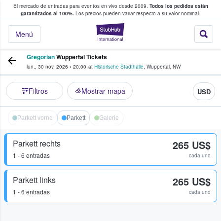
El mercado de entradas para eventos en vivo desde 2009.
Todos los pedidos están
 y venta de entradas entre fans
garantizados al 100%.
Los precios pueden variar respecto a su valor nominal.
StubHub: compra y
Menú
Gregorian
Wuppertal Tickets
lun., 30 nov. 2026
•
20:00
at
Historische Stadthalle
,
Wuppertal
,
NW
Filtros
Mostrar mapa
USD
Parkett vorne
Parkett
Galerie
Parkett rechts
265 US$
1 - 6 entradas
cada uno
Parkett links
265 US$
1 - 6 entradas
cada uno