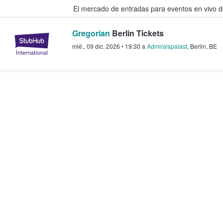
El mercado de entradas para eventos en vivo 
Gregorian
Berlin Tickets
StubHub: compra y venta de entr
mié., 09 dic. 2026
•
19:30
a
Admiralspalast
,
Berlin
,
BE