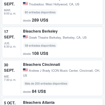
SEPT.
Troubadour
,
West Hollywood, CA, US
MAR.
80 entradas disponibles
9:00 p. m.
289 US$
desde
Bleachers Berkeley
17
SEPT.
Greek Theatre Berkeley
,
Berkeley, CA, US
JUE.
58 entradas disponibles
6:30 p. m.
108 US$
desde
Bleachers Cincinnati
30
SEPT.
Andrew J Brady ICON Music Center
,
Cincinnati, OH,
US
MIÉ.
7:30 p. m.
Más de 200 entradas disponibles
84 US$
desde
Bleachers Atlanta
5 OCT.