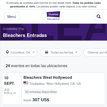
El mercado de entradas para eventos en vivo desde 2009.
Todos los pedidos están
 y venta de entradas entre fans
BLE
garantizados al 100%.
Los precios pueden variar respecto a su valor nominal.
StubHub: compra y
Menú
Conciertos
/
Pop
Bleachers Entradas
Columbus, OH
Todas las fechas
Ordenar por f
24
eventos en todas las ubicaciones
Bleachers West Hollywood
10
SEPT.
Troubadour
,
West Hollywood, CA, US
JUE.
52 entradas disponibles
9:00 p. m.
307 US$
desde