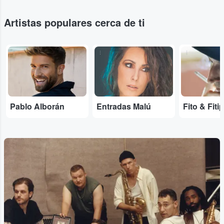
Artistas populares cerca de ti
...
...
...
Pablo Alborán
Entradas Malú
Fito & Fiti