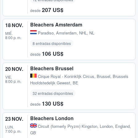
207 US$
desde
Bleachers Amsterdam
18 NOV.
Paradiso
,
Amsterdam, NHL, NL
MIÉ.
8:00 p. m.
8 entradas disponibles
106 US$
desde
Bleachers Brussel
20 NOV.
Cirque Royal - Koninklijk Circus
,
Brussel, Brussels
VIE.
8:00 p. m.
Hoofdstedelijk Gewest, BE
32 entradas disponibles
130 US$
desde
Bleachers London
23 NOV.
Circuit (formerly Pryzm) Kingston
,
London, England,
LUN.
7:00 p. m.
GB