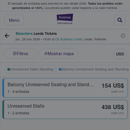
El mercado de entradas para eventos en vivo desde 2009.
Todos los pedidos están
 y venta de entradas entre fans
garantizados al 100%.
Los precios pueden variar respecto a su valor nominal.
StubHub: compra y
Menú
Bleachers
Leeds Tickets
jue., 26 nov. 2026
•
19:00
at
O2 Academy Leeds
,
Leeds
,
Yorkshire
Filtros
Mostrar mapa
USD
Unreserved Stalls Standing
Balcony Unreserved Seating and Standing
Balcony Unreserved Seating and Standing
154 US$
1 - 4 entradas
cada uno
Unreserved Stalls
438 US$
1 - 2 entradas
cada uno