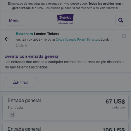
El mercado de entradas para eventos en vivo desde 2009.
Todos los pedidos están
 y venta de entradas entre fans
garantizados al 100%.
Los precios pueden variar respecto a su valor nominal.
StubHub: compra y
Menú
Bleachers
London Tickets
lun., 23 nov. 2026
•
19:00
at
Circuit (formerly Pryzm) Kingston
,
London
,
England
Evento con entrada general
Las entradas dan acceso a cualquier asiento libre o zona de pie disponible.
No hay asientos asignados.
Filtros
Entrada general
67 US$
1 entrada
cada uno
Entrada general
106 US$