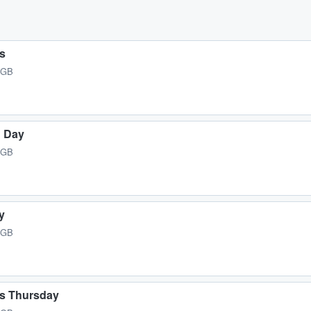
ss
 GB
n Day
 GB
y
 GB
's Thursday