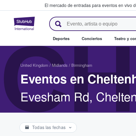
El mercado de entradas para eventos en vivo 
StubHub: compra y venta de en
CH
Deportes
Conciertos
Teatro y c
United Kingdom
/
Midlands
/
Birmingham
Eventos en Chelte
Evesham Rd, Chelte
Todas las fechas