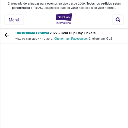
El mercado de entradas para eventos en vivo desde 2009.
Todos los pedidos están
 y venta de entradas entre fans
garantizados al 100%.
Los precios pueden variar respecto a su valor nominal.
StubHub: compra y
Menú
Cheltenham Festival
2027 - Gold Cup Day Tickets
vie., 19 mar. 2027
•
10:30
at
Cheltenham Racecourse
,
Cheltenham
,
GLS