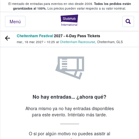
El mercado de entradas para eventos en vivo desde 2009.
Todos los pedidos están
 y venta de entradas entre fans
garantizados al 100%.
Los precios pueden variar respecto a su valor nominal.
StubHub: compra y
Menú
Cheltenham Festival
2027 - 4-Day Pass Tickets
mar., 16 mar. 2027
•
10:25
at
Cheltenham Racecourse
,
Cheltenham
,
GLS
No hay entradas... ¿ahora qué?
Ahora mismo ya no hay entradas disponibles
para este evento. Inténtalo más tarde.
O si por algún motivo no puedes asistir al