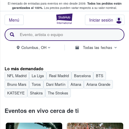
El mercado de entradas para eventos en vivo desde 2009.
Todos los pedidos están
 y venta de entradas entre fans
garantizados al 100%.
Los precios pueden variar respecto a su valor nominal.
StubHub: compra y
Menú
Iniciar sesión
Columbus, OH
Todas las fechas
Lo más demandado
NFL Madrid
La Liga
Real Madrid
Barcelona
BTS
Bruno Mars
Toros
Dani Martín
Aitana
Ariana Grande
KATSEYE
Shakira
The Strokes
Eventos en vivo cerca de ti