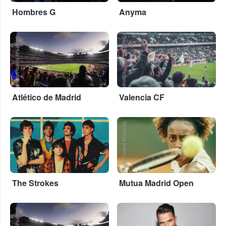
Hombres G
Anyma
StubHub International
StubHub International
Atlético de Madrid
Valencia CF
...
StubHub International
The Strokes
Mutua Madrid Open
...