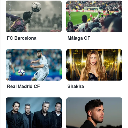
StubHub International
StubHub International
FC Barcelona
Málaga CF
StubHub International
...
Real Madrid CF
Shakira
...
...