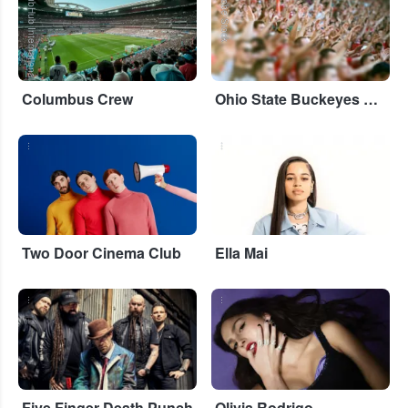
StubHub International
Adobe Stock
Columbus Crew
Ohio State Buckeyes Football
...
...
Two Door Cinema Club
Ella Mai
...
...
Five Finger Death Punch
Olivia Rodrigo