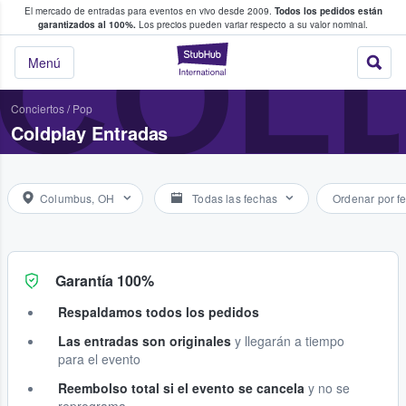
El mercado de entradas para eventos en vivo desde 2009.
Todos los pedidos están
 y venta de entradas entre fans
COL
garantizados al 100%.
Los precios pueden variar respecto a su valor nominal.
StubHub: compra y
Menú
Conciertos
/
Pop
Coldplay Entradas
Columbus, OH
Todas las fechas
Ordenar por f
Garantía 100%
Respaldamos todos los pedidos
Las entradas son originales
y llegarán a tiempo
para el evento
Reembolso total si el evento se cancela
y no se