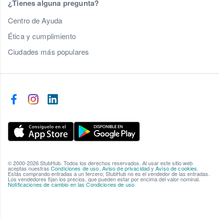
¿Tienes alguna pregunta?
Centro de Ayuda
Ética y cumplimiento
Ciudades más populares
© 2000-2026 StubHub. Todos los derechos reservados. Al usar este sitio web
aceptas nuestras
Condiciones de uso
,
Aviso de privacidad
y
Aviso de cookies
.
Estás comprando entradas a un tercero; StubHub no es el vendedor de las entradas.
Los vendedores fijan los precios, que pueden estar por encima del valor nominal.
Notificaciones de cambio en las Condiciones de uso