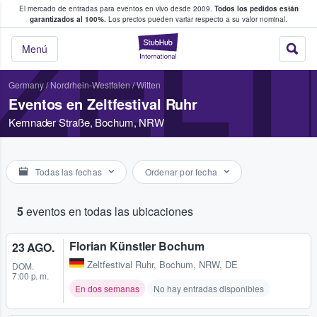
El mercado de entradas para eventos en vivo desde 2009.
Todos los pedidos están
 y venta de entradas entre fans
garantizados al 100%.
Los precios pueden variar respecto a su valor nominal.
ZELT
StubHub: compra y
Menú
Germany
/
Nordrhein-Westfalen
/
Witten
Eventos en Zeltfestival Ruhr
Kemnader Straße, Bochum, NRW
Todas las fechas
Ordenar por fecha
5
eventos en todas las ubicaciones
Florian Künstler Bochum
23 AGO.
Zeltfestival Ruhr
,
Bochum, NRW, DE
DOM.
7:00 p. m.
En dos semanas
No hay entradas disponibles