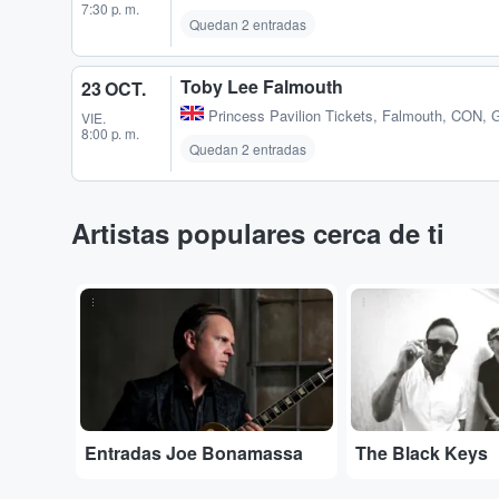
7:30 p. m.
Quedan 2 entradas
Toby Lee Falmouth
23 OCT.
Princess Pavilion Tickets
,
Falmouth, CON, 
VIE.
8:00 p. m.
Quedan 2 entradas
Artistas populares cerca de ti
...
...
Entradas Joe Bonamassa
The Black Keys