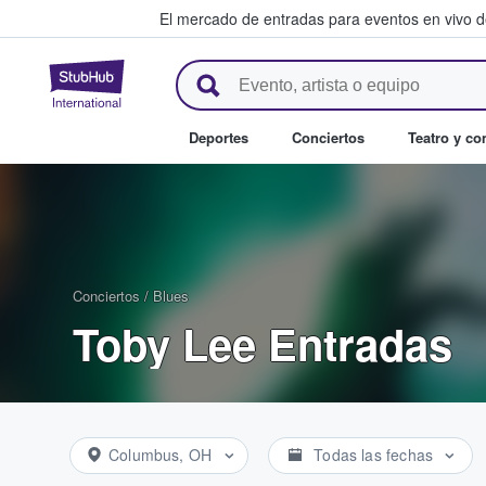
El mercado de entradas para eventos en vivo 
StubHub: compra y venta de en
Deportes
Conciertos
Teatro y c
Conciertos
/
Blues
Toby Lee Entradas
Columbus, OH
Todas las fechas