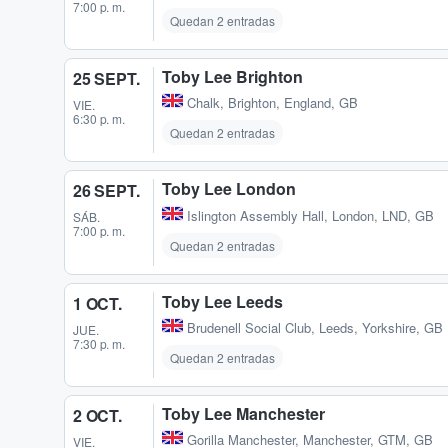
7:00 p. m.
Quedan 2 entradas
Toby Lee Brighton
25 SEPT.
Chalk
,
Brighton, England, GB
VIE.
6:30 p. m.
Quedan 2 entradas
Toby Lee London
26 SEPT.
Islington Assembly Hall
,
London, LND, GB
SÁB.
7:00 p. m.
Quedan 2 entradas
Toby Lee Leeds
1 OCT.
Brudenell Social Club
,
Leeds, Yorkshire, GB
JUE.
7:30 p. m.
Quedan 2 entradas
Toby Lee Manchester
2 OCT.
Gorilla Manchester
,
Manchester, GTM, GB
VIE.