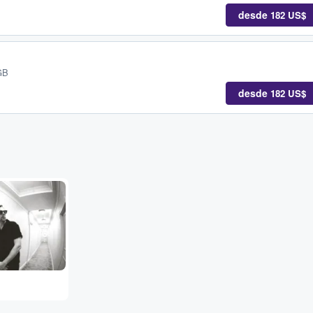
desde
182 US$
GB
desde
182 US$