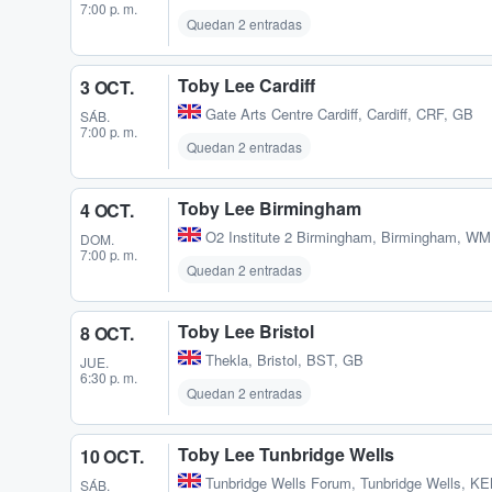
7:00 p. m.
Quedan 2 entradas
Toby Lee Cardiff
3 OCT.
Gate Arts Centre Cardiff
,
Cardiff, CRF, GB
SÁB.
7:00 p. m.
Quedan 2 entradas
Toby Lee Birmingham
4 OCT.
O2 Institute 2 Birmingham
,
Birmingham, WM
DOM.
7:00 p. m.
Quedan 2 entradas
Toby Lee Bristol
8 OCT.
Thekla
,
Bristol, BST, GB
JUE.
6:30 p. m.
Quedan 2 entradas
Toby Lee Tunbridge Wells
10 OCT.
Tunbridge Wells Forum
,
Tunbridge Wells, K
SÁB.