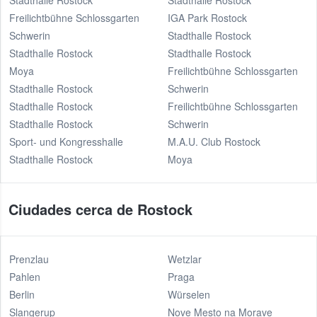
Stadthalle Rostock
Stadthalle Rostock
Freilichtbühne Schlossgarten
IGA Park Rostock
Schwerin
Stadthalle Rostock
Stadthalle Rostock
Stadthalle Rostock
Moya
Freilichtbühne Schlossgarten
Stadthalle Rostock
Schwerin
Stadthalle Rostock
Freilichtbühne Schlossgarten
Stadthalle Rostock
Schwerin
Sport- und Kongresshalle
M.A.U. Club Rostock
Stadthalle Rostock
Moya
Ciudades cerca de Rostock
Prenzlau
Wetzlar
Pahlen
Praga
Berlin
Würselen
Slangerup
Nove Mesto na Morave