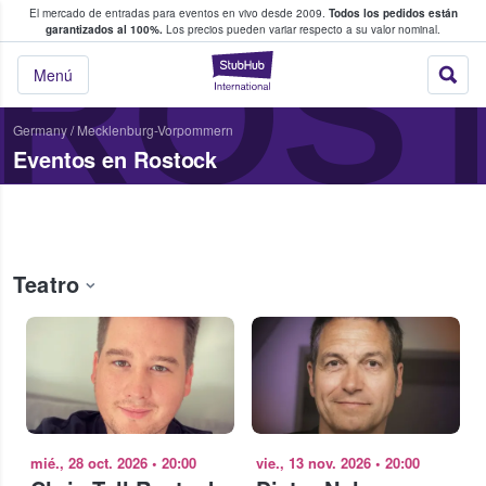
El mercado de entradas para eventos en vivo desde 2009.
Todos los pedidos están
 y venta de entradas entre fans
ROS
garantizados al 100%.
Los precios pueden variar respecto a su valor nominal.
StubHub: compra y
Menú
Germany
/
Mecklenburg-Vorpommern
Eventos en Rostock
Teatro
mié., 28 oct. 2026
•
20:00
vie., 13 nov. 2026
•
20:00