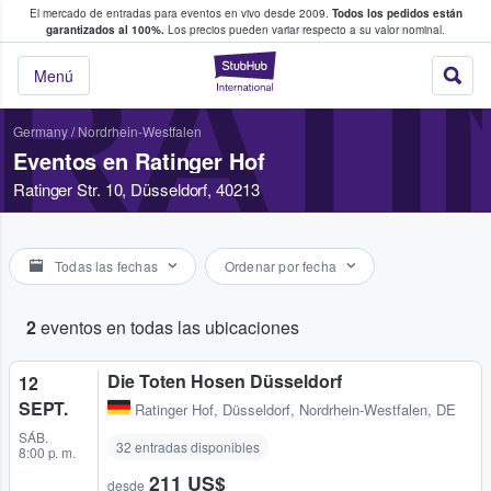
El mercado de entradas para eventos en vivo desde 2009.
Todos los pedidos están
 y venta de entradas entre fans
garantizados al 100%.
Los precios pueden variar respecto a su valor nominal.
RATI
StubHub: compra y
Menú
Germany
/
Nordrhein-Westfalen
Eventos en Ratinger Hof
Ratinger Str. 10, Düsseldorf, 40213
Todas las fechas
Ordenar por fecha
2
eventos en todas las ubicaciones
Die Toten Hosen Düsseldorf
12
SEPT.
Ratinger Hof
,
Düsseldorf, Nordrhein-Westfalen, DE
SÁB.
32 entradas disponibles
8:00 p. m.
211 US$
desde