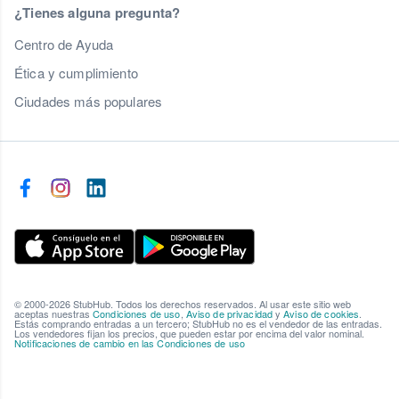
¿Tienes alguna pregunta?
Centro de Ayuda
Ética y cumplimiento
Ciudades más populares
© 2000-2026 StubHub. Todos los derechos reservados. Al usar este sitio web
aceptas nuestras
Condiciones de uso
,
Aviso de privacidad
y
Aviso de cookies
.
Estás comprando entradas a un tercero; StubHub no es el vendedor de las entradas.
Los vendedores fijan los precios, que pueden estar por encima del valor nominal.
Notificaciones de cambio en las Condiciones de uso