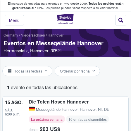
El mercado de entradas para eventos en vivo desde 2009.
Todos los pedidos están
 y venta de entradas entre fans
garantizados al 100%.
Los precios pueden variar respecto a su valor nominal.
MES
StubHub: compra y
Menú
Germany
/
Niedersachsen
/
Hannover
Eventos en Messegelände Hannover
Hermesplatz, Hannover, 30521
Todas las fechas
Ordenar por fecha
1
evento en todas las ubicaciones
Die Toten Hosen Hannover
15 AGO.
Messegelände Hannover
,
Hannover, NI, DE
SÁB.
6:00 p. m.
La próxima semana
16 entradas disponibles
203 US$
desde