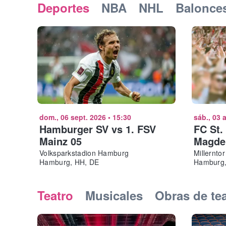
Deportes
NBA
NHL
Balonce
dom., 06 sept. 2026
•
15:30
sáb., 03 
Hamburger SV vs 1. FSV
FC St.
Mainz 05
Magde
Volksparkstadion Hamburg
Millernto
Hamburg, HH, DE
Hamburg,
Teatro
Musicales
Obras de te