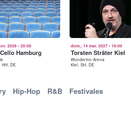
nov. 2026
•
20:00
dom., 14 mar. 2027
•
19:00
 Cello Hamburg
Torsten Sträter Kiel
le
Wunderino Arena
 HH, DE
Kiel, SH, DE
ry
Hip-Hop
R&B
Festivales