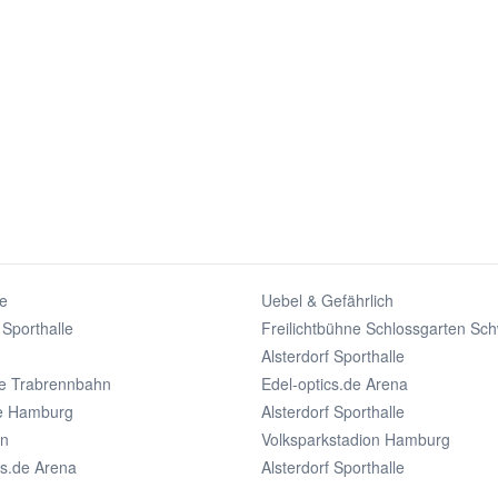
e
Uebel & Gefährlich
 Sporthalle
Freilichtbühne Schlossgarten Sch
Alsterdorf Sporthalle
e Trabrennbahn
Edel-optics.de Arena
le Hamburg
Alsterdorf Sporthalle
an
Volksparkstadion Hamburg
cs.de Arena
Alsterdorf Sporthalle