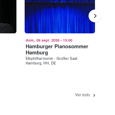
dom., 06 sept. 2026
•
15:00
vie., 
Hamburger Pianosommer
Chri
Hamburg
Barcl
Hambu
Elbphilharmonie - Großer Saal
Hamburg, HH, DE
Ver todo