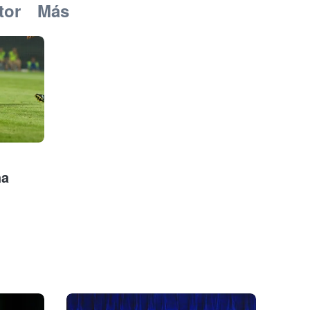
tor
Más
ha