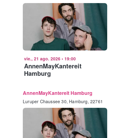
vie., 21 ago. 2026
•
19:00
AnnenMayKantereit
Hamburg
AnnenMayKantereit Hamburg
Luruper Chaussee 30, Hamburg, 22761