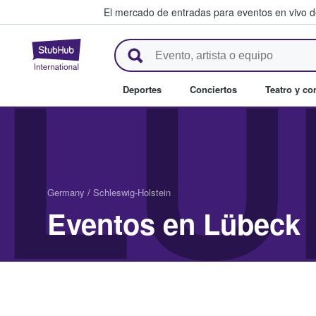
El mercado de entradas para eventos en vivo 
StubHub: compra y venta de en
LÜ
Deportes
Conciertos
Teatro y c
Germany
/
Schleswig-Holstein
Eventos en Lübeck