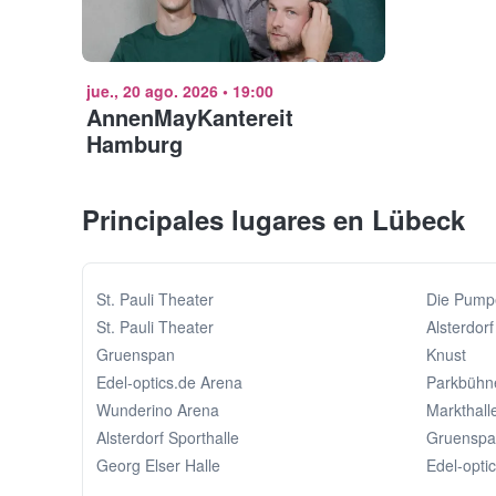
jue., 20 ago. 2026
•
19:00
AnnenMayKantereit
Hamburg
Principales lugares en Lübeck
St. Pauli Theater
Die Pump
St. Pauli Theater
Alsterdorf
Gruenspan
Knust
Edel-optics.de Arena
Parkbühn
Wunderino Arena
Markthal
Alsterdorf Sporthalle
Gruensp
Georg Elser Halle
Edel-opti