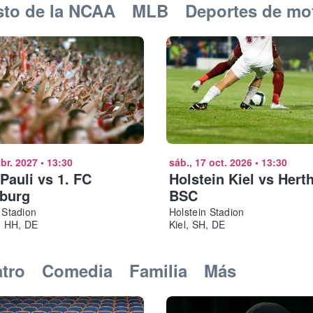
sto de la NCAA
MLB
Deportes de mo
abr. 2027
•
13:30
sáb., 17 oct. 2026
•
13:30
 Pauli vs 1. FC
Holstein Kiel vs Hert
burg
BSC
r Stadion
Holstein Stadion
 HH, DE
Kiel, SH, DE
atro
Comedia
Familia
Más