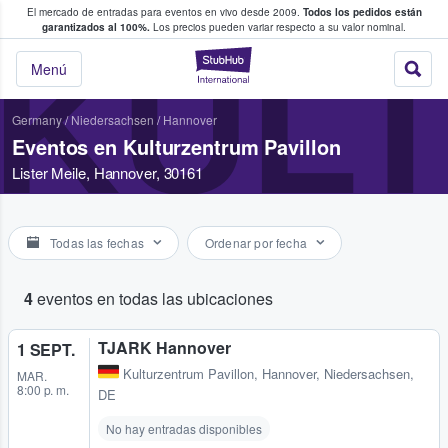
El mercado de entradas para eventos en vivo desde 2009.
Todos los pedidos están
 y venta de entradas entre fans
garantizados al 100%.
Los precios pueden variar respecto a su valor nominal.
KUL
StubHub: compra y
Menú
Germany
/
Niedersachsen
/
Hannover
Eventos en Kulturzentrum Pavillon
Lister Meile, Hannover, 30161
Todas las fechas
Ordenar por fecha
4
eventos en todas las ubicaciones
TJARK Hannover
1 SEPT.
Kulturzentrum Pavillon
,
Hannover, Niedersachsen,
MAR.
8:00 p. m.
DE
No hay entradas disponibles