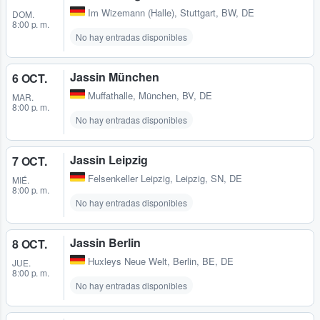
Im Wizemann (Halle)
,
Stuttgart, BW, DE
DOM.
8:00 p. m.
No hay entradas disponibles
Jassin München
6 OCT.
Muffathalle
,
München, BV, DE
MAR.
8:00 p. m.
No hay entradas disponibles
Jassin Leipzig
7 OCT.
Felsenkeller Leipzig
,
Leipzig, SN, DE
MIÉ.
8:00 p. m.
No hay entradas disponibles
Jassin Berlin
8 OCT.
Huxleys Neue Welt
,
Berlin, BE, DE
JUE.
8:00 p. m.
No hay entradas disponibles