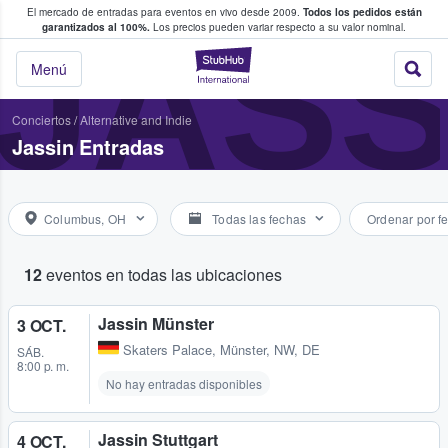
El mercado de entradas para eventos en vivo desde 2009.
Todos los pedidos están
 y venta de entradas entre fans
JASS
garantizados al 100%.
Los precios pueden variar respecto a su valor nominal.
StubHub: compra y
Menú
Conciertos
/
Alternative and Indie
Jassin Entradas
Columbus, OH
Todas las fechas
Ordenar por f
12
eventos en todas las ubicaciones
Jassin Münster
3 OCT.
Skaters Palace
,
Münster, NW, DE
SÁB.
8:00 p. m.
No hay entradas disponibles
Jassin Stuttgart
4 OCT.