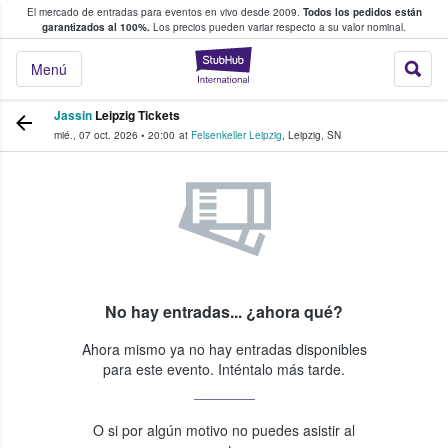
El mercado de entradas para eventos en vivo desde 2009.
Todos los pedidos están
 y venta de entradas entre fans
garantizados al 100%.
Los precios pueden variar respecto a su valor nominal.
StubHub: compra y
Menú
Jassin
Leipzig Tickets
mié., 07 oct. 2026
•
20:00
at
Felsenkeller Leipzig
,
Leipzig
,
SN
No hay entradas... ¿ahora qué?
Ahora mismo ya no hay entradas disponibles
para este evento. Inténtalo más tarde.
O si por algún motivo no puedes asistir al