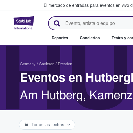
El mercado de entradas para eventos en vivo 
StubHub: compra y venta de en
HU
Deportes
Conciertos
Teatro y c
Germany
/
Sachsen
/
Dresden
Eventos en Hutber
Am Hutberg, Kamenz
Todas las fechas