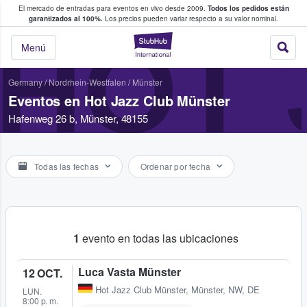
El mercado de entradas para eventos en vivo desde 2009.
Todos los pedidos están
 y venta de entradas entre fans
garantizados al 100%.
Los precios pueden variar respecto a su valor nominal.
HOT 
StubHub: compra y
Menú
Germany
/
Nordrhein-Westfalen
/
Münster
Eventos en Hot Jazz Club Münster
Hafenweg 26 b, Münster, 48155
Todas las fechas
Ordenar por fecha
1
evento en todas las ubicaciones
Luca Vasta Münster
12 OCT.
Hot Jazz Club Münster
,
Münster, NW, DE
LUN.
8:00 p. m.