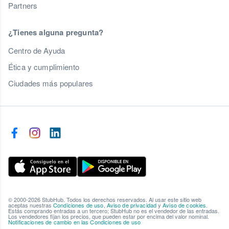
Partners
¿Tienes alguna pregunta?
Centro de Ayuda
Ética y cumplimiento
Ciudades más populares
© 2000-2026 StubHub. Todos los derechos reservados. Al usar este sitio web
aceptas nuestras
Condiciones de uso
,
Aviso de privacidad
y
Aviso de cookies
.
Estás comprando entradas a un tercero; StubHub no es el vendedor de las entradas.
Los vendedores fijan los precios, que pueden estar por encima del valor nominal.
Notificaciones de cambio en las Condiciones de uso