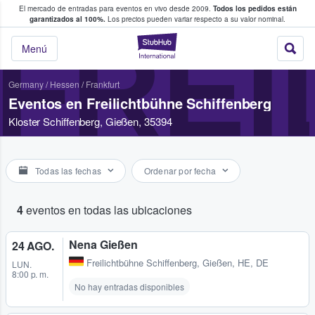
El mercado de entradas para eventos en vivo desde 2009.
Todos los pedidos están
 y venta de entradas entre fans
garantizados al 100%.
Los precios pueden variar respecto a su valor nominal.
FREI
StubHub: compra y
Menú
Germany
/
Hessen
/
Frankfurt
Eventos en Freilichtbühne Schiffenberg
Kloster Schiffenberg, Gießen, 35394
Todas las fechas
Ordenar por fecha
4
eventos en todas las ubicaciones
Nena Gießen
24 AGO.
Freilichtbühne Schiffenberg
,
Gießen, HE, DE
LUN.
8:00 p. m.
No hay entradas disponibles