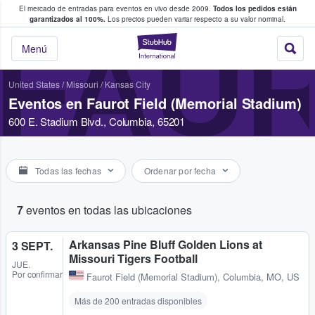
El mercado de entradas para eventos en vivo desde 2009.
Todos los pedidos están
 y venta de entradas entre fans
garantizados al 100%.
Los precios pueden variar respecto a su valor nominal.
FAUR
StubHub: compra y
Menú
United States
/
Missouri
/
Kansas City
Eventos en Faurot Field (Memorial Stadium)
600 E. Stadium Blvd., Columbia, 65201
Todas las fechas
Ordenar por fecha
7
eventos en todas las ubicaciones
Arkansas Pine Bluff Golden Lions at
3 SEPT.
Missouri Tigers Football
JUE.
Por confirmar
Faurot Field (Memorial Stadium)
,
Columbia, MO, US
Más de 200 entradas disponibles