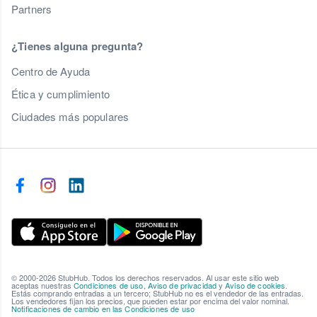
Partners
¿Tienes alguna pregunta?
Centro de Ayuda
Ética y cumplimiento
Ciudades más populares
© 2000-2026 StubHub. Todos los derechos reservados. Al usar este sitio web
aceptas nuestras
Condiciones de uso
,
Aviso de privacidad
y
Aviso de cookies
.
Estás comprando entradas a un tercero; StubHub no es el vendedor de las entradas.
Los vendedores fijan los precios, que pueden estar por encima del valor nominal.
Notificaciones de cambio en las Condiciones de uso