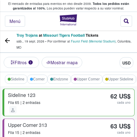
El mercado de entradas para eventos en vivo desde 2009.
Todos los pedidos están
 y venta de entradas entre fans
garantizados al 100%.
Los precios pueden variar respecto a su valor nominal.
StubHub: compra y
Menú
Troy Trojans
at
Missouri Tigers Football
Tickets
sáb., 19 sept. 2026
•
Por confirmar
at
Faurot Field (Memorial Stadium)
,
Columbia
,
MO
Filtros
Mostrar mapa
USD
1
Sideline
Corner
Endzone
Upper Corner
Upper Sideline
Sideline 123
62 US$
Fila
65
2 entradas
cada uno
Upper Corner 313
63 US$
Fila
15
2 entradas
cada uno