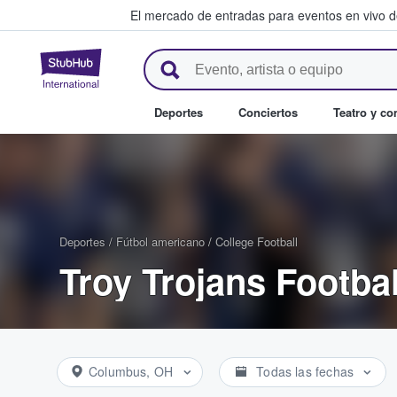
El mercado de entradas para eventos en vivo 
StubHub: compra y venta de en
Deportes
Conciertos
Teatro y c
Deportes
/
Fútbol americano
/
College Football
Troy Trojans Footba
Columbus, OH
Todas las fechas