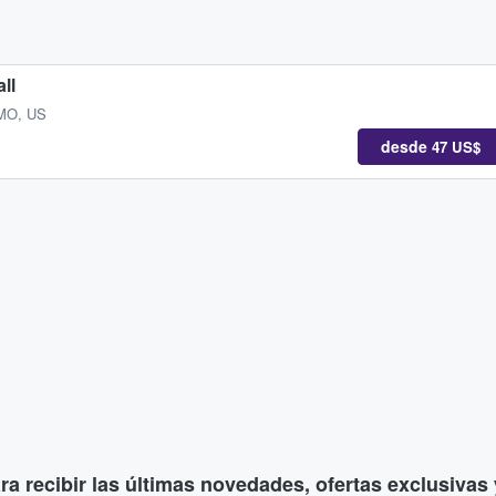
ll
 MO, US
desde
47 US$
ara recibir las últimas novedades, ofertas exclusiva