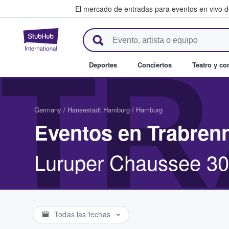
El mercado de entradas para eventos en vivo 
StubHub: compra y venta de en
TR
Deportes
Conciertos
Teatro y c
Germany
/
Hansestadt Hamburg
/
Hamburg
Eventos en Trabren
Luruper Chaussee 30
Todas las fechas