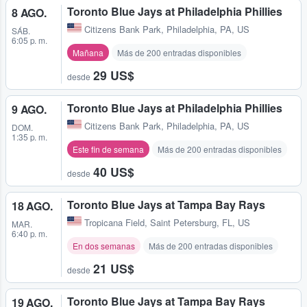
Toronto Blue Jays at Philadelphia Phillies
8 AGO.
Citizens Bank Park
,
Philadelphia, PA, US
SÁB.
6:05 p. m.
Mañana
Más de 200 entradas disponibles
29 US$
desde
Toronto Blue Jays at Philadelphia Phillies
9 AGO.
Citizens Bank Park
,
Philadelphia, PA, US
DOM.
1:35 p. m.
Este fin de semana
Más de 200 entradas disponibles
40 US$
desde
Toronto Blue Jays at Tampa Bay Rays
18 AGO.
Tropicana Field
,
Saint Petersburg, FL, US
MAR.
6:40 p. m.
En dos semanas
Más de 200 entradas disponibles
21 US$
desde
Toronto Blue Jays at Tampa Bay Rays
19 AGO.