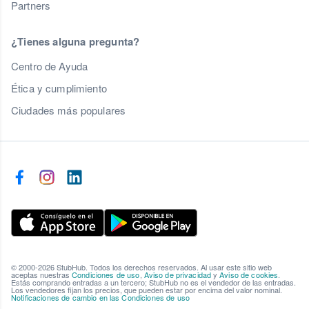
Partners
¿Tienes alguna pregunta?
Centro de Ayuda
Ética y cumplimiento
Ciudades más populares
© 2000-2026 StubHub. Todos los derechos reservados. Al usar este sitio web
aceptas nuestras
Condiciones de uso
,
Aviso de privacidad
y
Aviso de cookies
.
Estás comprando entradas a un tercero; StubHub no es el vendedor de las entradas.
Los vendedores fijan los precios, que pueden estar por encima del valor nominal.
Notificaciones de cambio en las Condiciones de uso