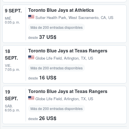
Toronto Blue Jays at Athletics
9 SEPT.
Sutter Health Park
,
West Sacramento, CA, US
MIÉ.
0:05 p. m.
Más de 200 entradas disponibles
37 US$
desde
Toronto Blue Jays at Texas Rangers
18
SEPT.
Globe Life Field
,
Arlington, TX, US
VIE.
Más de 200 entradas disponibles
7:05 p. m.
16 US$
desde
Toronto Blue Jays at Texas Rangers
19
SEPT.
Globe Life Field
,
Arlington, TX, US
SÁB.
Más de 200 entradas disponibles
6:05 p. m.
26 US$
desde