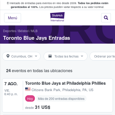
El mercado de entradas para eventos en vivo desde 2009.
Todos los pedidos están
 y venta de entradas entre fans
TORO
garantizados al 100%.
Los precios pueden variar respecto a su valor nominal.
StubHub: compra y
Menú
Deportes
/
Béisbol
/
MLB
Toronto Blue Jays Entradas
Columbus, OH
Todas las fechas
Ordenar por f
24
eventos en todas las ubicaciones
Toronto Blue Jays at Philadelphia Phillies
7 AGO.
Citizens Bank Park
,
Philadelphia, PA, US
VIE.
6:40 p. m.
Hoy
Más de 200 entradas disponibles
31 US$
desde