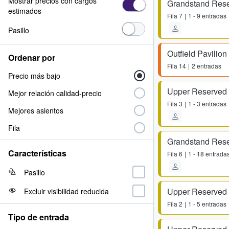
Mostrar precios con cargos
Grandstand Res
estimados
Fila
7
1 - 9 entradas
Pasillo
Outfield Pavilion
Ordenar por
Fila
14
2 entradas
Precio más bajo
Upper Reserved
Mejor relación calidad-precio
Fila
3
1 - 3 entradas
Mejores asientos
Fila
Grandstand Res
Características
Fila
6
1 - 18 entrada
Pasillo
Upper Reserved
Excluir visibilidad reducida
Fila
2
1 - 5 entradas
Tipo de entrada