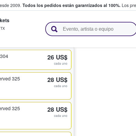
desde 2009.
Todos los pedidos están garantizados al 100%.
Los pre
kets
adas entre fans
,
TX
 304
26 US$
cada uno
erved 325
28 US$
cada uno
erved 325
28 US$
cada uno