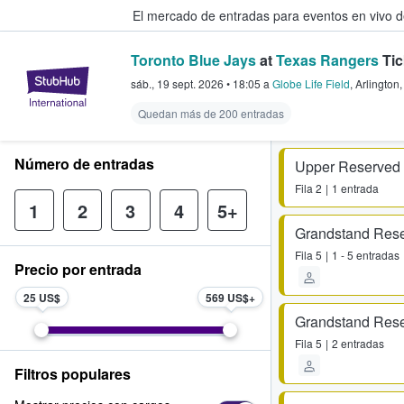
El mercado de entradas para eventos en vivo 
Toronto Blue Jays
at
Texas Rangers
Tic
StubHub: compra y venta de entr
sáb., 19 sept. 2026
•
18:05
a
Globe Life Field
,
Arlington
Quedan más de 200 entradas
Número de entradas
Upper Reserved
Fila
2
1 entrada
1
2
3
4
5+
Grandstand Res
Fila
5
1 - 5 entradas
Precio por entrada
25 US$
569 US$
Grandstand Res
Fila
5
2 entradas
Filtros populares