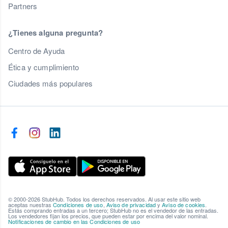
Partners
¿Tienes alguna pregunta?
Centro de Ayuda
Ética y cumplimiento
Ciudades más populares
© 2000-2026 StubHub. Todos los derechos reservados. Al usar este sitio web
aceptas nuestras
Condiciones de uso
,
Aviso de privacidad
y
Aviso de cookies
.
Estás comprando entradas a un tercero; StubHub no es el vendedor de las entradas.
Los vendedores fijan los precios, que pueden estar por encima del valor nominal.
Notificaciones de cambio en las Condiciones de uso