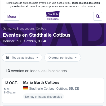
El mercado de entradas para eventos en vivo desde 2009.
Todos los pedidos están
 y venta de entradas entre fans
garantizados al 100%.
Los precios pueden variar respecto a su valor nominal.
STA
StubHub: compra y
Menú
Germany
/
Brandenburg
/
Cottbus
Eventos en Stadthalle Cottbus
Berliner Pl. 6, Cottbus, 03046
Todas las fechas
Ordenar por fecha
13
eventos en todas las ubicaciones
Mario Barth Cottbus
13 OCT.
Stadthalle Cottbus
,
Cottbus, BB, DE
MAR.
8:00 p. m.
No hay entradas disponibles