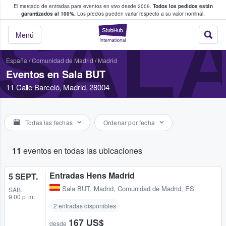
El mercado de entradas para eventos en vivo desde 2009.
Todos los pedidos están
 y venta de entradas entre fans
garantizados al 100%.
Los precios pueden variar respecto a su valor nominal.
SALA
StubHub: compra y
Menú
España
/
Comunidad de Madrid
/
Madrid
Eventos en Sala BUT
11 Calle Barceló, Madrid, 28004
Todas las fechas
Ordenar por fecha
11
eventos en todas las ubicaciones
Entradas Hens Madrid
5 SEPT.
Sala BUT
,
Madrid, Comunidad de Madrid, ES
SÁB.
9:00 p. m.
2 entradas disponibles
167 US$
desde