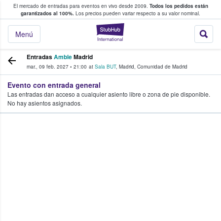
El mercado de entradas para eventos en vivo desde 2009.
Todos los pedidos están
 y venta de entradas entre fans
garantizados al 100%.
Los precios pueden variar respecto a su valor nominal.
StubHub: compra y
Menú
Entradas
Amble
Madrid
mar., 09 feb. 2027
•
21:00
at
Sala BUT
,
Madrid
,
Comunidad de Madrid
Evento con entrada general
Las entradas dan acceso a cualquier asiento libre o zona de pie disponible.
No hay asientos asignados.