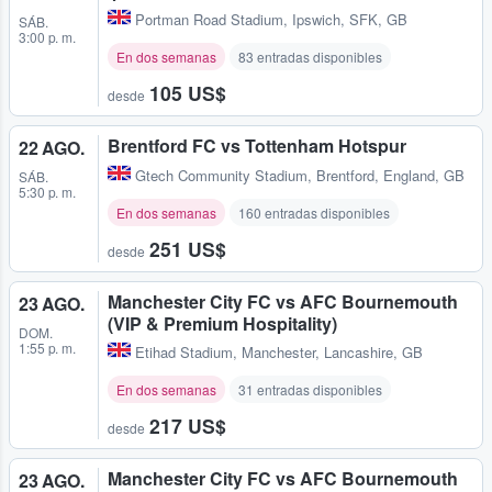
Portman Road Stadium
,
Ipswich, SFK, GB
SÁB.
3:00 p. m.
En dos semanas
83 entradas disponibles
105 US$
desde
Brentford FC vs Tottenham Hotspur
22 AGO.
Gtech Community Stadium
,
Brentford, England, GB
SÁB.
5:30 p. m.
En dos semanas
160 entradas disponibles
251 US$
desde
Manchester City FC vs AFC Bournemouth
23 AGO.
(VIP & Premium Hospitality)
DOM.
1:55 p. m.
Etihad Stadium
,
Manchester, Lancashire, GB
En dos semanas
31 entradas disponibles
217 US$
desde
Manchester City FC vs AFC Bournemouth
23 AGO.