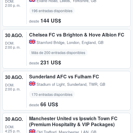
Elland Road
,
Leeds, Yorkshire, GB
DOM.
2:00 p. m.
196 entradas disponibles
144 US$
desde
Chelsea FC vs Brighton & Hove Albion FC
30 AGO.
Stamford Bridge
,
London, England, GB
DOM.
2:00 p. m.
Más de 200 entradas disponibles
231 US$
desde
Sunderland AFC vs Fulham FC
30 AGO.
Stadium of Light
,
Sunderland, TWR, GB
DOM.
2:00 p. m.
170 entradas disponibles
66 US$
desde
Manchester United vs Ipswich Town FC
30 AGO.
(Premium Hospitality & VIP Packages)
DOM.
4:25 p. m.
Old Trafford
,
Manchester, LAN, GB