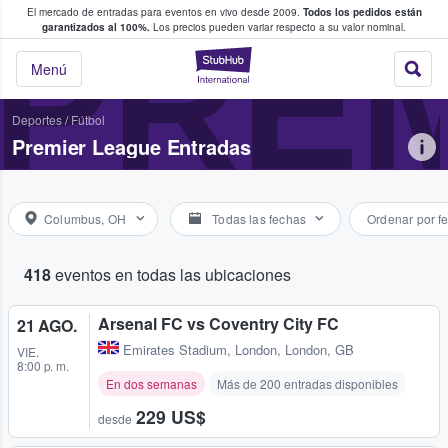
El mercado de entradas para eventos en vivo desde 2009.
Todos los pedidos están
 y venta de entradas entre fans
PRE
garantizados al 100%.
Los precios pueden variar respecto a su valor nominal.
StubHub: compra y
Menú
Deportes
/
Fútbol
Premier League Entradas
Columbus, OH
Todas las fechas
Ordenar por f
418
eventos en todas las ubicaciones
Arsenal FC vs Coventry City FC
21 AGO.
Emirates Stadium
,
London, London, GB
VIE.
8:00 p. m.
En dos semanas
Más de 200 entradas disponibles
229 US$
desde