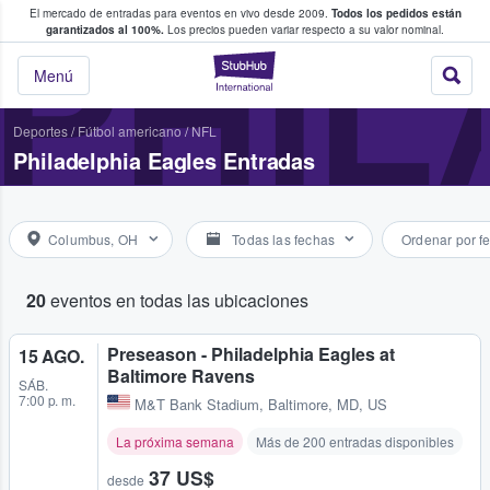
El mercado de entradas para eventos en vivo desde 2009.
Todos los pedidos están
 y venta de entradas entre fans
PHIL
garantizados al 100%.
Los precios pueden variar respecto a su valor nominal.
StubHub: compra y
Menú
Deportes
/
Fútbol americano
/
NFL
Philadelphia Eagles Entradas
Columbus, OH
Todas las fechas
Ordenar por f
20
eventos en todas las ubicaciones
Preseason - Philadelphia Eagles at
15 AGO.
Baltimore Ravens
SÁB.
7:00 p. m.
M&T Bank Stadium
,
Baltimore, MD, US
La próxima semana
Más de 200 entradas disponibles
37 US$
desde