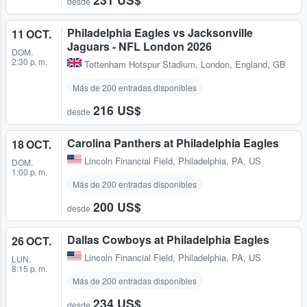
desde
Philadelphia Eagles vs Jacksonville
11 OCT.
Jaguars - NFL London 2026
DOM.
2:30 p. m.
Tottenham Hotspur Stadium
,
London, England, GB
Más de 200 entradas disponibles
216 US$
desde
Carolina Panthers at Philadelphia Eagles
18 OCT.
Lincoln Financial Field
,
Philadelphia, PA, US
DOM.
1:00 p. m.
Más de 200 entradas disponibles
200 US$
desde
Dallas Cowboys at Philadelphia Eagles
26 OCT.
Lincoln Financial Field
,
Philadelphia, PA, US
LUN.
8:15 p. m.
Más de 200 entradas disponibles
234 US$
desde