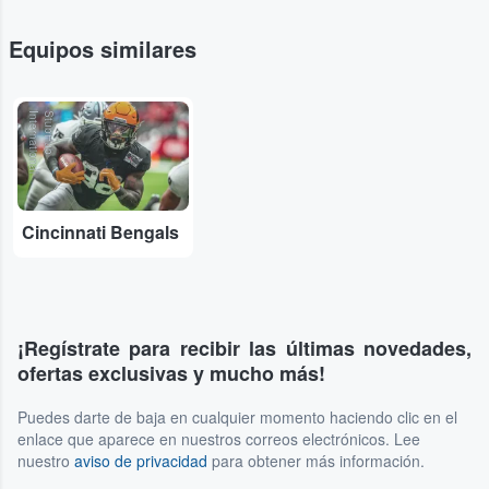
Equipos similares
l
S
t
u
b
H
u
b
I
n
t
e
r
n
a
t
io
n
a
Cincinnati Bengals
¡Regístrate para recibir las últimas novedades,
ofertas exclusivas y mucho más!
Puedes darte de baja en cualquier momento haciendo clic en el
enlace que aparece en nuestros correos electrónicos. Lee
nuestro
aviso de privacidad
para obtener más información.