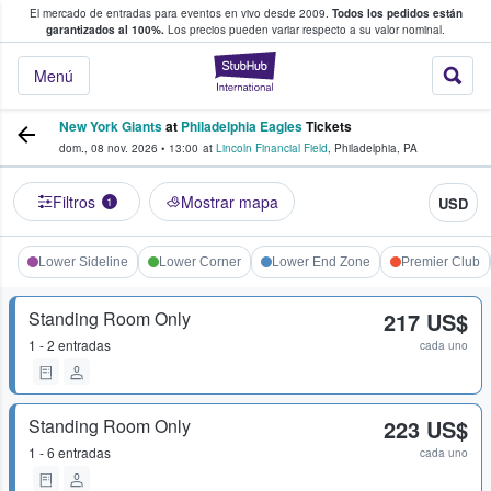
El mercado de entradas para eventos en vivo desde 2009.
Todos los pedidos están
 y venta de entradas entre fans
garantizados al 100%.
Los precios pueden variar respecto a su valor nominal.
StubHub: compra y
Menú
New York Giants
at
Philadelphia Eagles
Tickets
dom., 08 nov. 2026
•
13:00
at
Lincoln Financial Field
,
Philadelphia
,
PA
Filtros
Mostrar mapa
USD
1
Lower Sideline
Lower Corner
Lower End Zone
Premier Club
Standing Room Only
217 US$
1 - 2 entradas
cada uno
Standing Room Only
223 US$
1 - 6 entradas
cada uno