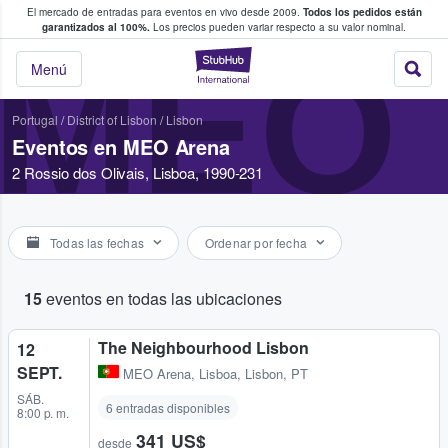
El mercado de entradas para eventos en vivo desde 2009.
Todos los pedidos están
 y venta de entradas entre fans
garantizados al 100%.
Los precios pueden variar respecto a su valor nominal.
MEO
StubHub: compra y
Menú
Portugal
/
District of Lisbon
/
Lisbon
Eventos en MEO Arena
2 Rossio dos Olivais, Lisboa, 1990-231
Todas las fechas
Ordenar por fecha
15
eventos en todas las ubicaciones
The Neighbourhood Lisbon
12
SEPT.
MEO Arena
,
Lisboa, Lisbon, PT
SÁB.
6 entradas disponibles
8:00 p. m.
341 US$
desde